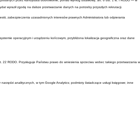
ych podanych przez kandydata dobrowolnie, ponad wymóg ustawowy; art. 6 ust. 1 lit. f RODO — w
t wyraził zgodę na dalsze przetwarzanie danych na potrzeby przyszłych rekrutacji.
estii, zabezpieczenia uzasadnionych interesów prawnych Administratora lub odpierania
, systemie operacyjnym i urządzeniu końcowym, przybliżona lokalizacja geograficzna oraz dane
t. 22 RODO. Przysługuje Państwu prawo do wniesienia sprzeciwu wobec takiego przetwarzania w
zędzi analitycznych, w tym Google Analytics; podmioty świadczące usługi księgowe; inne
nu.
kiego Obszaru Gospodarczego (EOG).
 czy Korea Południowa; standardowych klauzul umownych zatwierdzonych przez Komisję Europejską