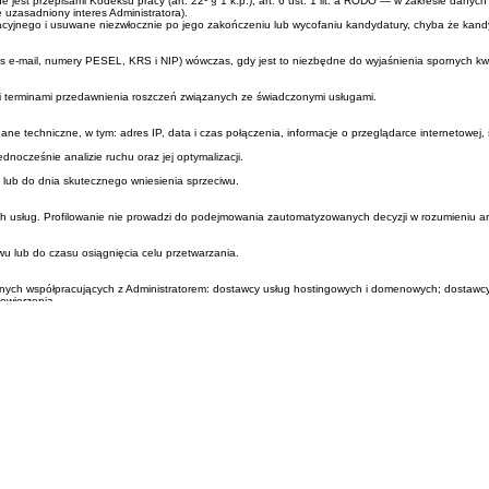
awie umowy o pracę, a także kandydatów do współpracy w ramach umów cywilnoprawnych.
ształcenie, kwalifikacje zawodowe oraz przebieg dotychczasowego zatrudnienia.
 jest przepisami Kodeksu pracy (art. 22¹ § 1 k.p.); art. 6 ust. 1 lit. a RODO — w zakresie dan
zasadniony interes Administratora).
yjnego i usuwane niezwłocznie po jego zakończeniu lub wycofaniu kandydatury, chyba że kandyda
res e-mail, numery PESEL, KRS i NIP) wówczas, gdy jest to niezbędne do wyjaśnienia spornych kw
 terminami przedawnienia roszczeń związanych ze świadczonymi usługami.
ane techniczne, w tym: adres IP, data i czas połączenia, informacje o przeglądarce internetowej
nocześnie analizie ruchu oraz jej optymalizacji.
lub do dnia skutecznego wniesienia sprzeciwu.
 usług. Profilowanie nie prowadzi do podejmowania zautomatyzowanych decyzji w rozumieniu ar
 lub do czasu osiągnięcia celu przetwarzania.
współpracujących z Administratorem: dostawcy usług hostingowych i domenowych; dostawcy nar
owierzenia.
otom, gdy taki obowiązek wynika z przepisów prawa lub prawomocnej decyzji właściwego orga
alytics) może wiązać się z przekazywaniem Państwa danych osobowych do państw spoza Europejs
edni stopień ochrony — w przypadku takich krajów jak Wielka Brytania, Kanada, Izrael, Japonia
o.
wnienia:
twarzane, oraz żądać wydania ich kopii;
ekompletne, mogą Państwo żądać ich poprawienia lub uzupełnienia;