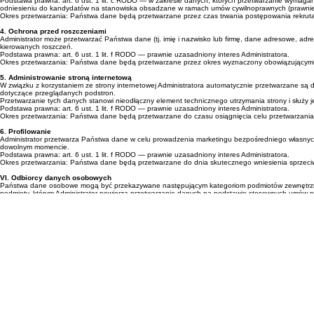
Administrator przetwarza dane osobowe kandydatów ubiegających się o zatrudnienie na podst
Zakres przetwarzanych danych obejmuje: imię i nazwisko, datę urodzenia, dane kontaktowe, wyk
Podstawa prawna: art. 6 ust. 1 lit. c RODO — w zakresie danych, których przetwarzanie wymagane
odniesieniu do kandydatów na stanowiska obsadzane w ramach umów cywilnoprawnych (prawnie u
Okres przetwarzania: Państwa dane będą przetwarzane przez czas trwania postępowania rekrutac
4. Ochrona przed roszczeniami
Administrator może przetwarzać Państwa dane (tj. imię i nazwisko lub firmę, dane adresowe, ad
kierowanych roszczeń.
Podstawa prawna: art. 6 ust. 1 lit. f RODO — prawnie uzasadniony interes Administratora.
Okres przetwarzania: Państwa dane będą przetwarzane przez okres wyznaczony obowiązującymi
5. Administrowanie stroną internetową
W związku z korzystaniem ze strony internetowej Administratora automatycznie przetwarzane są d
dotyczące przeglądanych podstron.
Przetwarzanie tych danych stanowi nieodłączny element technicznego utrzymania strony i służy jed
Podstawa prawna: art. 6 ust. 1 lit. f RODO — prawnie uzasadniony interes Administratora.
Okres przetwarzania: Państwa dane będą przetwarzane do czasu osiągnięcia celu przetwarzania 
6. Profilowanie
Administrator przetwarza Państwa dane w celu prowadzenia marketingu bezpośredniego własnych
dowolnym momencie.
Podstawa prawna: art. 6 ust. 1 lit. f RODO — prawnie uzasadniony interes Administratora.
Okres przetwarzania: Państwa dane będą przetwarzane do dnia skutecznego wniesienia sprzeciwu
VI. Odbiorcy danych osobowych
Państwa dane osobowe mogą być przekazywane następującym kategoriom podmiotów zewnętrznych 
podmioty, którym Administrator powierza przetwarzanie danych na podstawie stosownych umów p
Państwa dane mogą być również udostępniane organom publicznym lub innym uprawnionym podmi
VII. Przekazywanie danych do państw trzecich
Korzystanie przez Administratora z narzędzi analitycznych i marketingowych (m.in. Google An
Przekazanie takie odbywa się na podstawie: decyzji Komisji Europejskiej stwierdzającej odpowi
decyzją 2021/914 z dnia 4 czerwca 2021 r. — w przypadku pozostałych państw.
Na Państwa żądanie Administrator udostępni kopię danych przekazywanych do państwa trzecieg
VIII. Przysługujące Państwu prawa
W związku z przetwarzaniem Państwa danych osobowych przysługują Państwu następujące upra
Prawo dostępu (art. 15 RODO) — mogą Państwo uzyskać informację o tym, jakie dane są prze
Prawo do sprostowania (art. 16 RODO) — jeżeli przetwarzane dane są nieprawidłowe lub ni