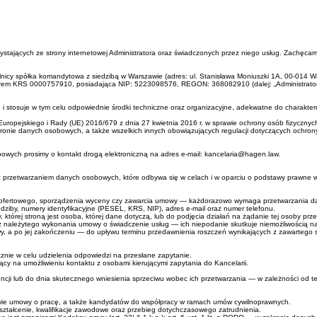
ystających ze strony internetowej Administratora oraz świadczonych przez niego usług. Zachęcamy
nicy spółka komandytowa z siedzibą w Warszawie (adres: ul. Stanisława Moniuszki 1A, 00-014
em KRS 0000757910, posiadająca NIP: 5223098576, REGON: 368082910 (dalej: „Administrator" 
stosuje w tym celu odpowiednie środki techniczne oraz organizacyjne, adekwatne do charakteru,
uropejskiego i Rady (UE) 2016/679 z dnia 27 kwietnia 2016 r. w sprawie ochrony osób fizyczn
chronie danych osobowych, a także wszelkich innych obowiązujących regulacji dotyczących ochr
owych prosimy o kontakt drogą elektroniczną na adres e-mail: kancelaria@hagen.law.
ę z przetwarzaniem danych osobowych, które odbywa się w celach i w oparciu o podstawy prawne 
a ofertowego, sporządzenia wyceny czy zawarcia umowy — każdorazowo wymaga przetwarzania dan
dziby, numery identyfikacyjne (PESEL, KRS, NIP), adres e-mail oraz numer telefonu.
której stroną jest osoba, której dane dotyczą, lub do podjęcia działań na żądanie tej osoby pr
należytego wykonania umowy o świadczenie usług — ich niepodanie skutkuje niemożliwością naw
y, a po jej zakończeniu — do upływu terminu przedawnienia roszczeń wynikających z zawartego
nie w celu udzielenia odpowiedzi na przesłane zapytanie.
ący na umożliwieniu kontaktu z osobami kierującymi zapytania do Kancelarii.
ji lub do dnia skutecznego wniesienia sprzeciwu wobec ich przetwarzania — w zależności od teg