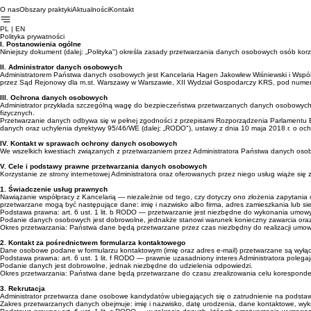
O nas
Obszary praktyki
Aktualności
Kontakt
PL | EN
Polityka prywatności
I. Postanowienia ogólne
Niniejszy dokument (dalej: „Polityka") określa zasady przetwarzania danych osobowych osób korz
II. Administrator danych osobowych
Administratorem Państwa danych osobowych jest Kancelaria Hagen Jakowlew Wiśniewski i Wspól
przez Sąd Rejonowy dla m.st. Warszawy w Warszawie, XII Wydział Gospodarczy KRS, pod numer
III. Ochrona danych osobowych
Administrator przykłada szczególną wagę do bezpieczeństwa przetwarzanych danych osobowych i 
fizycznych.
Przetwarzanie danych odbywa się w pełnej zgodności z przepisami Rozporządzenia Parlamentu E
danych oraz uchylenia dyrektywy 95/46/WE (dalej: „RODO"), ustawy z dnia 10 maja 2018 r. o o
IV. Kontakt w sprawach ochrony danych osobowych
We wszelkich kwestiach związanych z przetwarzaniem przez Administratora Państwa danych osob
V. Cele i podstawy prawne przetwarzania danych osobowych
Korzystanie ze strony internetowej Administratora oraz oferowanych przez niego usług wiąże si
1. Świadczenie usług prawnych
Nawiązanie współpracy z Kancelarią — niezależnie od tego, czy dotyczy ono złożenia zapytani
przetwarzane mogą być następujące dane: imię i nazwisko albo firma, adres zamieszkania lub sie
Podstawa prawna: art. 6 ust. 1 lit. b RODO — przetwarzanie jest niezbędne do wykonania umowy, 
Podanie danych osobowych jest dobrowolne, jednakże stanowi warunek konieczny zawarcia oraz 
Okres przetwarzania: Państwa dane będą przetwarzane przez czas niezbędny do realizacji umow
2. Kontakt za pośrednictwem formularza kontaktowego
Dane osobowe podane w formularzu kontaktowym (imię oraz adres e-mail) przetwarzane są wyłącz
Podstawa prawna: art. 6 ust. 1 lit. f RODO — prawnie uzasadniony interes Administratora polegaj
Podanie danych jest dobrowolne, jednak niezbędne do udzielenia odpowiedzi.
Okres przetwarzania: Państwa dane będą przetwarzane do czasu zrealizowania celu korespondenc
3. Rekrutacja