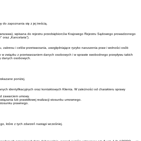
 do zapoznania się z jej treścią.
 Warszawa), wpisana do rejestru przedsiębiorców Krajowego Rejestru Sądowego prowadzonego
oraz „Kancelaria”).
 zakresu i celów przetwarzania, uwzględniające ryzyko naruszenia praw i wolności osób
ych w związku z przetwarzaniem danych osobowych i w sprawie swobodnego przepływu takich
ony danych osobowych.
wskazane poniżej.
ych identyfikacyjnych oraz kontaktowych Klienta. W zależności od charakteru sprawy
zed zawarciem umowy.
iązania lub prawidłowej realizacji stosunku umownego.
 stosunku prawnego.
o, które z tych zdarzeń nastąpi wcześniej.