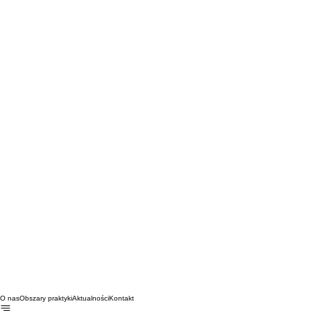
O nas
Obszary praktyki
Aktualności
Kontakt