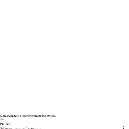
O nas
Obszary praktyki
Aktualności
Kontakt
PL | EN