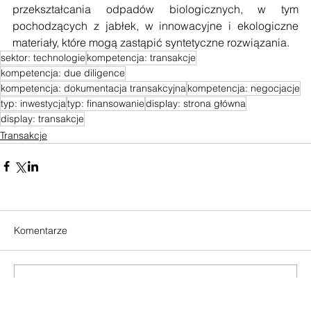
inwestycyjnym w polski start-up, który rozwija technologię 
przekształcania odpadów biologicznych, w tym 
pochodzących z jabłek, w innowacyjne i ekologiczne 
materiały, które mogą zastąpić syntetyczne rozwiązania.
sektor: technologie
kompetencja: transakcje
kompetencja: due diligence
kompetencja: dokumentacja transakcyjna
kompetencja: negocjacje
typ: inwestycja
typ: finansowanie
display: strona główna
display: transakcje
Transakcje
Komentarze
Komentowanie tego posta nie jest już dostępne.